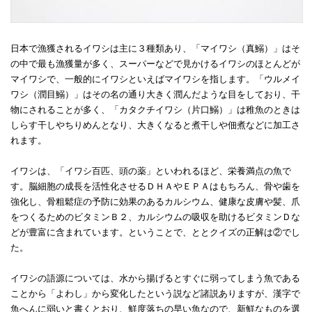
日本で漁獲されるイワシは主に３種類あり、「マイワシ（真鰯）」はそ
の中で最も漁獲量が多く、スーパーなどで見かけるイワシのほとんどが
マイワシで、一般的にイワシといえばマイワシを指します。「ウルメイ
ワシ（潤目鰯）」はその名の通り大きく潤んだような目をしており、干
物にされることが多く、「カタクチイワシ（片口鰯）」は稚魚のときは
しらす干しやちりめんとなり、大きくなると煮干しや佃煮などに加工さ
れます。
イワシは、「イワシ百匹、頭の薬」といわれるほど、栄養満点の魚で
す。脳細胞の成長を活性化させるＤＨＡやＥＰＡはもちろん、骨や歯を
強化し、骨粗鬆症の予防に効果のあるカルシウム、健康な皮膚や髪、爪
をつくるためのビタミンＢ２、カルシウムの吸収を助けるビタミンＤな
どが豊富に含まれています。ということで、ととクイズの正解は②でし
た。
イワシの語源については、水から揚げるとすぐに弱ってしまう魚である
ことから「よわし」から変化したという説など諸説ありますが、漢字で
魚へんに弱いと書くとおり、鮮度落ちの早い魚なので、新鮮なものを選