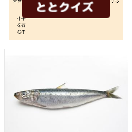
栄養満点の魚ですが、○の中に入る数字は次のうち
どれでしょうか？
①十
②百
③千