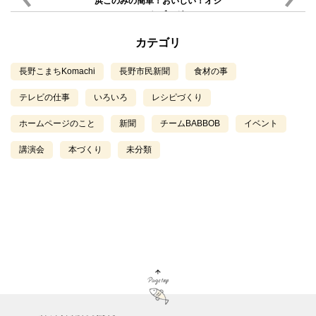
浜このみの簡単！おいしい！オシ
ャレなブログ
カテゴリ
長野こまちKomachi
長野市民新聞
食材の事
テレビの仕事
いろいろ
レシピづくり
ホームページのこと
新聞
チームBABBOB
イベント
講演会
本づくり
未分類
Page Top